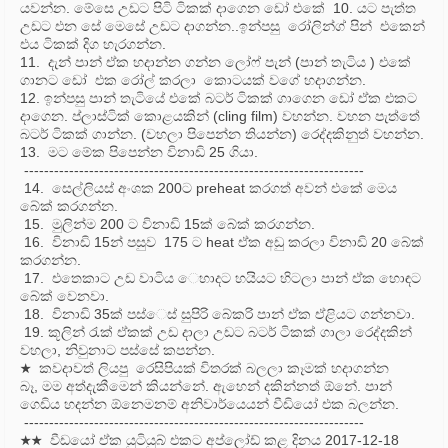
යවන්න. මේසෙ උඩට පිටි ටිකක් දාගෙන ඩෝ එකේ 10. යට පැත්ත
උඩට එන සේ මෙසේ උඩට දාගන්න..ඉන්පසු රෝලින්ග් පින් එකෙන්
එය ටිකක් දිග හැරගන්න.
11. දැන් පාන් ඒක හදාන්න ගන්න ලෝෆ් පැන් (පාන් තැටිය ) එකේ
ගානට ඩෝ එක රෝල් කරලා කොටයක් වගේ හදාගන්න.
12. ඉන්පසු පාන් තැටියේ එකේ බටර් ටිකක් ගාගෙන ඩෝ ඒක එකට
දාගෙන. ප්ලාස්ටික් කොළයකින් (cling film) වහන්න. වහන පැත්තේ
බටර් ටිකක් ගාන්න. (වහලා පිපෙන්න තියන්න) රෙද්දකිනුත් වහන්න.
13. මට මේක පිපෙන්න විනාඩි 25 ගියා.
--------------------------------------------------------------------
14. සෙල්ලියස් අංශක 200ට preheat කරගත් අවන් එකේ මෙය
බේක් කරගන්න.
15. මුලින්ම 200 ට විනාඩි 15ක්‌ බේක් කරගන්න.
16. විනාඩි 15න් පසුව 175 ට heat ඒක අඩු කරලා විනාඩි 20 බේක්
කරගන්න.
17. එතෙකාට උඩ වාටිය ෙහාදට හයියට හිටලා පාන් ඒක හොඳට
බේක් වෙනවා.
18. විනාඩි 35ක් පස්ෙස් සුපිරි බේකරි පාන් ඒක ඒළියට ගන්නවා.
19. කූලින් රැක් ඒකක් උඩ දාලා උඩට බටර් ටිකක් ගාලා රෙද්දකින්
වහලා, නිවුනාට පස්සේ කපන්න.
★ කවදාවත් ලියපු රෙසිපියක් විතරක් බලලා කෑමක් හදාගන්න
බෑ, මම අත්දැකීමෙන් කියන්නේ. ඇහෙන් දකින්නත් ඕනේ. පාන්
ගෙඩිය හදන්න ඕනෙමනම් අනිවාර්යෙයන් වීඩියෝ එක බලන්න.
--------------------------------------------------------------------
★★ වීඩයෝ ඒක යුටියුබ් එකට අප්ලෝඩ් කළ දිනය 2017-12-18