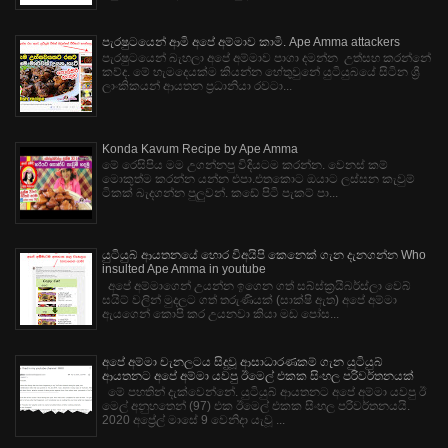
පැරෂුටයෙන් ආමි අපේ අම්මාව කාමි. Ape Amma attackers
පැරෂුටයෙන් බැහලා අපේ අම්මාව පාගා දමන්න උත්සහ කරන්නේ
කව්ද. මේ හැමදෙයක්ම කියන්න හේතුවුනේ යුටියුබයේ සිටින ශ්‍රී
ලාංකිකයන් ආයතන ප්‍රධානියා රවටා...
Konda Kavum Recipe by Ape Amma
මේ රෙසිපිය මම උගන්නපු විදියටම කරන්න. වෙනස් කම්
මොකුත්ම කරන්න යන්න එපා.එතකොට ඔයාට ලස්සන කැවුම්
ටිකක් බැදගන්න පුලුවන්. කඩේ පිටි පැකට් පා...
යුටියුබ් ආයතනයේ හොර විඅයිපි කෙනෙක් ගැන දැනගන්න Who
insulted Ape Amma in youtube
අපේ අම්මාගෙන් උයන්න ඉගෙන ගත් සබ්ස්ක්‍රයිබර්ස්ලා වෙබ්
සයිට් වලින් මුදලට ගත් තරුණියක් (සාක්ෂි ඇත) අපේ අම්මා
ඇයගෙන් කොපි කර උයනවා කියා මඩ පෝස...
අපේ අම්මා චැනලටය සිදුවූ ආසාධාරණකම් ගැන යුටියුබ්
ආයතනට අපේ අම්මා යවපු ඊමෙල් එකක සිංහල පරිවර්තනයක්
මේ පහතින් දැක්වෙන්නේ. යුටියුබ් ආයතනට අපේ අම්මා යවපු ඊ
මෙල් අනුහතෙන් (97) එක ඊමෙල් එකක සිංහල පරිවර්තනයයි.
2020 අප්‍රේල් මාසේ 9 වෙනිදා යැවූ ...