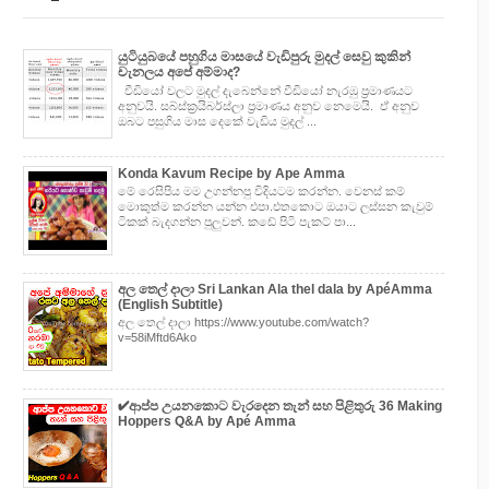
යුටියුබයේ පහුගිය මාසයේ වැඩිපුරු මුදල් සෙවු කුකින්
චැනලය අපේ අම්මාද?
වීඩියෝ වලට මුදල් දැබෙන්නේ වීඩියෝ නැරඹු ප්‍රමාණයට
අනුවයි. සබ්ස්ක්‍රයිබර්ස්ලා ප්‍රමාණය අනුව නෙමෙයි. ඒ අනුව
ඔබට පසුගිය මාස දෙකේ වැඩිය මුදල් ...
Konda Kavum Recipe by Ape Amma
මේ රෙසිපිය මම උගන්නපු විදියටම කරන්න. වෙනස් කම්
මොකුත්ම කරන්න යන්න එපා.එතකොට ඔයාට ලස්සන කැවුම්
ටිකක් බැදගන්න පුලුවන්. කඩේ පිටි පැකට් පා...
අල තෙල් දාලා Sri Lankan Ala thel dala by ApéAmma
(English Subtitle)
අල තෙල් දාලා https://www.youtube.com/watch?
v=58iMftd6Ako
✔‍ආප්ප උයනකොට වැරදෙන තැන් සහ පිළිතුරු 36 Making
Hoppers Q&A by Apé Amma