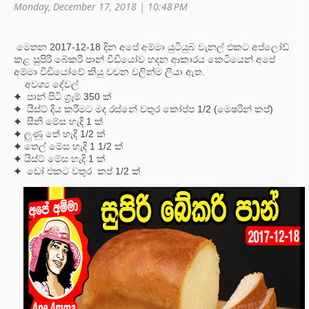
Monday, December 17, 2018 | 10:48 PM
මෙතන 2017-12-18 දින අපේ අම්මා යුටියුබ් චැනල් එකට අප්ලෝඩ්
කළ සුපිරි බේකරි පාන් වීඩියෝව හදන ආකාරය කෙටියෙන් අපේ
අම්මා වීඩියෝවේ කියු වචන වලින්ම ලියා ඇත.
අවශ්‍ය දේවල්
✦ පාන් පිටි ග්‍රෑම් 350 ක්‌
✦ යීස්ට් දිය කරීමට මද රස්නේ වතුර කෝප්ප 1/2 (මෙෂරින් කප්)
✦ සීනි මේස හැදි 1 ක්‌
✦ ලුණු තේ හැදි 1/2 ක්‌
✦ තෙල් මේස හැදි 1 1/2 ක්‌
✦ යිස්ට් මේස හැදි 1 ක්‌
✦ ඩෝ එකට වතුර කප් 1/2 ක්‌