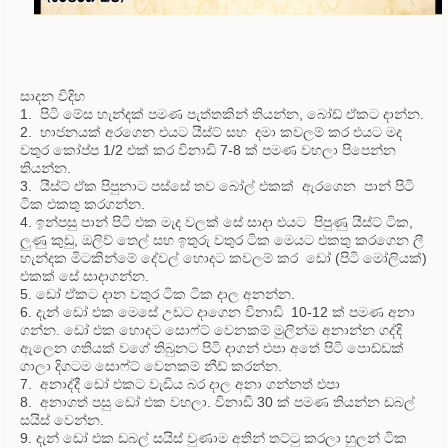
සාදන විදිහ
1. පිටි මේස හැන්දක් පමණ පැත්තකින් තියන්න, බෝඩ් ඒකට දාන්න.
2. භාජනයක් අරගෙන එයට යීස්ට් සහ දමා කවලම් කර එයට මද
වතුර කෝප්ප 1/2 එක්‌ කර විනාඩි 7-8 ක්‌ පමණ වහලා පිපෙන්න
තියන්න.
3. යීස්ට් ඒක පිපුනාට පස්සේ තව බෝල් එකක් ඇරගෙන පාන් පිටි
ටික එකතු කරගන්න.
4. ඉන්පසු පාන් පිටි එක මැද වලක් සේ සාදා එයට පිපුණු යීස්ට් ටික,
ලුණු කුඩු, ඔලිව් තෙල් සහ ඉතුරු වතුර ටික මෙයට එකතු කරගෙන ලී
හැන්දක මිටකින්මේ දේවල් හොදට කවලම් කර ඩෝ (පිටි මෝලියක්)
එකක් සේ සාදාගන්න.
5. ඩෝ ඒකට දාන වතුර ටික ටික දාල අනන්න.
6. දැන් ඩෝ එක මෙසේ උඩට දාගෙන විනාඩි 10-12 ක්‌ පමණ අනා
ගන්න. ඩෝ එක හොදට සොෆ්ට් වෙනකම් මුලින්ම අනාන්න ගද්දි
ඇලෙන ගතියක් වගේ තිබුනට පිටි දාගන් එපා අතේ පිටි පොඩ්ඩක්
ගාලා දිගටම සොෆ්ට් වෙනකම් නීඩ් කරන්න.
7. අනාද්දී ඩෝ එකට වැඩිය බර දාල අනා ගන්නත් එපා
8. අනාගත් පසු ඩෝ එක වහලා. විනාඩි 30 ක්‌ පමණ තියන්න ඩබල්
සයිස් වෙන්න.
9. දැන් ඩෝ එක ඩබල් සයිස් වුණාම අතින් තට්ටු කරලා හුලන් ටික