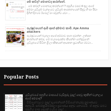
මේ කව්ද? මොනවද කරන්නේ.
මේ කව්ද? මොනවද කරන්නේ ? පසුගිය වසර 4 තුල අපේ
අම්මා යුටියුබ් චැනලයට යුටියුබ් ආයතනයෙන් සිදුවූ හිංසා පීඩා
දිගින් දිගටම ඊමෙල් මා ඔවුන්ට යවා ...
පැරෂුටයෙන් ආමි අපේ අම්මාව කාමි. Ape Amma
attackers
පැරෂුටයෙන් බැහලා අපේ අම්මාව පාගා දමන්න උත්සහ
කරන්නේ කව්ද. මේ හැමදෙයක්ම කියන්න හේතුවුනේ
යුටියුබයේ සිටින ශ්‍රී ලාංකිකයන් ආයතන ප්‍රධානියා රවටා...
Popular Posts
යුටියුබයේ පහුගිය මාසයේ වැඩිපුරු මුදල් සෙවු කුකින් චැනලය
අපේ අම්මාද?
වීඩියෝ වලට මුදල් දැබෙන්නේ වීඩියෝ නැරඹු ප්‍රමාණයට
අනුවයි. සබ්ස්ක්‍රයිබර්ස්ලා ප්‍රමාණය අනුව නෙමෙයි. ඒ අනුව ඔබට
පසුගිය මාස දෙකේ වැඩිය මුදල් ...