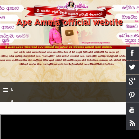
Ape Amma official website
≡
N
a
v
i
g