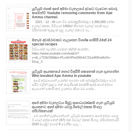
යූටියුබ් එකේ අපේ අම්මා චැනලයේ දවසට වැටෙන බොරු
කමෙන්ට් Youtube removing comments from Ape
Amma channel.
2021 - 12 - 05 වන විට සබ්ස්ක්‍රයිබර්ස්ලා 2,356,000 ඉන්න
චැනල් එකක, වීඩියෝ 1400ක් තිබෙන චැනල් එකේ පැය
විසිහතරක් ඇතුලත මුලු චැනල් එකටම වැ...
ඕනෑම අවස්ථාවකට ගැලපෙන විශේෂ රෙසිපි 24ක් 24
special recipes
වීඩියෝස් බලන්න මෙතන ක්ලික් කරන්න.
https://www.youtube.com/watch?
v=tti_cTD6rD8&list=PLvtttVIPwSWUkCS1w90fmd4zKv-
9Juy_3
යුටියුබ් ආයතනයේ හොර විඅයිපි කෙනෙක් ගැන දැනගන්න
Who insulted Ape Amma in youtube
අපේ අම්මාගෙන් උයන්න ඉගෙන ගත් සබ්ස්ක්‍රයිබර්ස්ලා වෙබ්
සයිට් වලින් මුදලට ගත් තරුණියක් (සාක්ෂි ඇත) අපේ අම්මා
ඇයගෙන් කොපි කර උයනවා කියා මඩ පෝස...
අපේ අම්මා චැනලටය සිදුවූ ආසාධාරණකම් ගැන යුටියුබ්
ආයතනට අපේ අම්මා යවපු ඊමෙල් එකක සිංහල
පරිවර්තනයක්
මේ පහතින් දැක්වෙන්නේ. යුටියුබ් ආයතනට අපේ අම්මා යවපු
ඊ මෙල් අනුහතෙන් (97) එක ඊමෙල් එකක සිංහල පරිවර්තනයයි.
2020 අප්‍රේල් මාසේ 9 වෙනිදා යැවූ ...