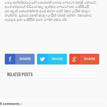
මෙය අන්තර්ජාලෙයන් සොරාගත් බොරු ෆොටෝ එකක් නොවේ.
අපේ අම්මාගේ වීඩියෝ කළ ඇත්තම ෆොටෝ සහ රෙසිපියයි.
ඔබ අලුත් කෙනෙක්නම් අපේ අම්මා පේජ් එකට ලයික් කරලා
නැත්නම්. දැම්මම මතක් කරලා ලයික් එකක් දාන්න. එකකොට
හැමදාම දාන රෙසිපීස් ඔබේ ෆෝන් එකට එවී.
SHARE
SHARE
SHARE
RELATED POSTS
0 comments :