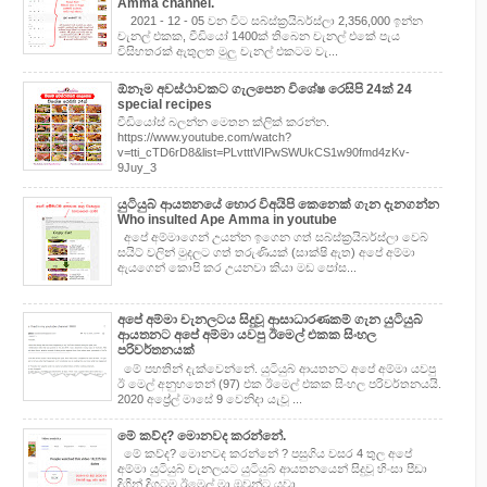
Amma channel.
2021 - 12 - 05 වන විට සබ්ස්ක්‍රයිබර්ස්ලා 2,356,000 ඉන්න
චැනල් එකක, වීඩියෝ 1400ක් තිබෙන චැනල් එකේ පැය
විසිහතරක් ඇතුලත මුලු චැනල් එකටම වැ...
ඕනෑම අවස්ථාවකට ගැලපෙන විශේෂ රෙසිපි 24ක් 24
special recipes
වීඩියෝස් බලන්න මෙතන ක්ලික් කරන්න.
https://www.youtube.com/watch?
v=tti_cTD6rD8&list=PLvtttVIPwSWUkCS1w90fmd4zKv-
9Juy_3
යුටියුබ් ආයතනයේ හොර විඅයිපි කෙනෙක් ගැන දැනගන්න
Who insulted Ape Amma in youtube
අපේ අම්මාගෙන් උයන්න ඉගෙන ගත් සබ්ස්ක්‍රයිබර්ස්ලා වෙබ්
සයිට් වලින් මුදලට ගත් තරුණියක් (සාක්ෂි ඇත) අපේ අම්මා
ඇයගෙන් කොපි කර උයනවා කියා මඩ පෝස...
අපේ අම්මා චැනලටය සිදුවූ ආසාධාරණකම් ගැන යුටියුබ්
ආයතනට අපේ අම්මා යවපු ඊමෙල් එකක සිංහල
පරිවර්තනයක්
මේ පහතින් දැක්වෙන්නේ. යුටියුබ් ආයතනට අපේ අම්මා යවපු
ඊ මෙල් අනුහතෙන් (97) එක ඊමෙල් එකක සිංහල පරිවර්තනයයි.
2020 අප්‍රේල් මාසේ 9 වෙනිදා යැවූ ...
මේ කව්ද? මොනවද කරන්නේ.
මේ කව්ද? මොනවද කරන්නේ ? පසුගිය වසර 4 තුල අපේ
අම්මා යුටියුබ් චැනලයට යුටියුබ් ආයතනයෙන් සිදුවූ හිංසා පීඩා
දිගින් දිගටම ඊමෙල් මා ඔවුන්ට යවා ...