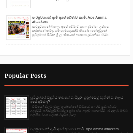
පැරෂුටයෙන් ආමි අපේ අම්මාව කාමි. Ape Amma
attackers
පැරෂුටයෙන් බැහලා අපේ අම්මාව පාගා දමන්න උත්සහ
කරන්නේ කව්ද. මේ හැමදෙයක්ම කියන්න හේතුවුනේ
යුටියුබයේ සිටින ශ්‍රී ලාංකිකයන් ආයතන ප්‍රධානියා රවටා...
Popular Posts
යුටියුබයේ පහුගිය මාසයේ වැඩිපුරු මුදල් සෙවු කුකින් චැනලය
අපේ අම්මාද?
වීඩියෝ වලට මුදල් දැබෙන්නේ වීඩියෝ නැරඹු ප්‍රමාණයට
අනුවයි. සබ්ස්ක්‍රයිබර්ස්ලා ප්‍රමාණය අනුව නෙමෙයි. ඒ අනුව ඔබට
පසුගිය මාස දෙකේ වැඩිය මුදල් ...
පැරෂුටයෙන් ආමි අපේ අම්මාව කාමි. Ape Amma attackers