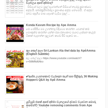
චැනලය අපේ අම්මාද?
වීඩියෝ වලට මුදල් දැබෙන්නේ වීඩියෝ නැරඹු ප්‍රමාණයට
අනුවයි. සබ්ස්ක්‍රයිබර්ස්ලා ප්‍රමාණය අනුව නෙමෙයි. ඒ අනුව
ඔබට පසුගිය මාස දෙකේ වැඩිය මුදල් ...
Konda Kavum Recipe by Ape Amma
මේ රෙසිපිය මම උගන්නපු විදියටම කරන්න. වෙනස් කම්
මොකුත්ම කරන්න යන්න එපා.එතකොට ඔයාට ලස්සන කැවුම්
ටිකක් බැදගන්න පුලුවන්. කඩේ පිටි පැකට් පා...
අල තෙල් දාලා Sri Lankan Ala thel dala by ApéAmma
(English Subtitle)
අල තෙල් දාලා https://www.youtube.com/watch?
v=58iMftd6Ako
✔‍ආප්ප උයනකොට වැරදෙන තැන් සහ පිළිතුරු 36 Making
Hoppers Q&A by Apé Amma
යූටියුබ් එකේ අපේ අම්මා චැනලයේ දවසට වැටෙන බොරු
කමෙන්ට් Youtube removing comments from Ape