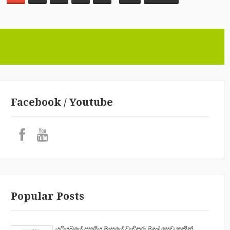
Facebook / Youtube
Popular Posts
යුටියුබයේ පහුගිය මාසයේ වැඩිපුරු මුදල් සෙවු කුකින්