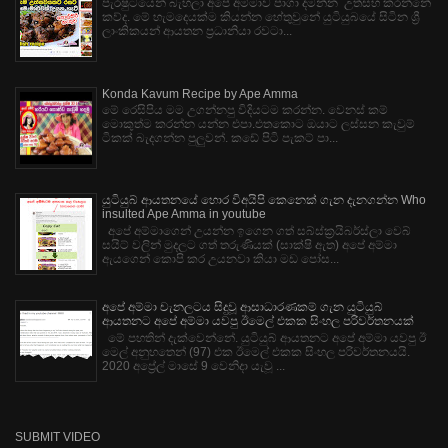
පැරෂුටයෙන් බැහලා අපේ අම්මාව පාගා දමන්න උත්සහ කරන්නේ
කව්ද. මේ හැමදෙයක්ම කියන්න හේතුවුනේ යුටියුබයේ සිටින ශ්‍රී
ලාංකිකයන් ආයතන ප්‍රධානියා රවටා...
Konda Kavum Recipe by Ape Amma
මේ රෙසිපිය මම උගන්නපු විදියටම කරන්න. වෙනස් කම්
මොකුත්ම කරන්න යන්න එපා.එතකොට ඔයාට ලස්සන කැවුම්
ටිකක් බැදගන්න පුලුවන්. කඩේ පිටි පැකට් පා...
යුටියුබ් ආයතනයේ හොර විඅයිපි කෙනෙක් ගැන දැනගන්න Who
insulted Ape Amma in youtube
අපේ අම්මාගෙන් උයන්න ඉගෙන ගත් සබ්ස්ක්‍රයිබර්ස්ලා වෙබ්
සයිට් වලින් මුදලට ගත් තරුණියක් (සාක්ෂි ඇත) අපේ අම්මා
ඇයගෙන් කොපි කර උයනවා කියා මඩ පෝස...
අපේ අම්මා චැනලටය සිදුවූ ආසාධාරණකම් ගැන යුටියුබ්
ආයතනට අපේ අම්මා යවපු ඊමෙල් එකක සිංහල පරිවර්තනයක්
මේ පහතින් දැක්වෙන්නේ. යුටියුබ් ආයතනට අපේ අම්මා යවපු ඊ
මෙල් අනුහතෙන් (97) එක ඊමෙල් එකක සිංහල පරිවර්තනයයි.
2020 අප්‍රේල් මාසේ 9 වෙනිදා යැවූ ...
SUBMIT VIDEO