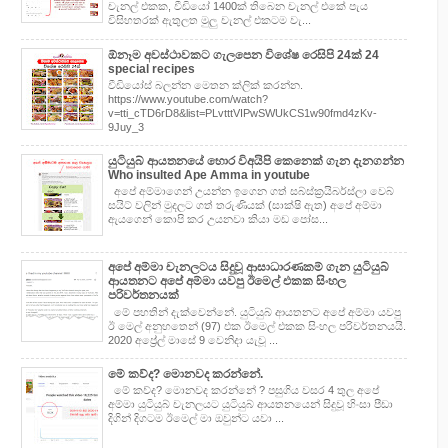
චැනල් එකක, වීඩියෝ 1400ක් තිබෙන චැනල් එකේ පැය
විසිහතරක් ඇතුලත මුලු චැනල් එකටම වැ...
ඕනෑම අවස්ථාවකට ගැලපෙන විශේෂ රෙසිපි 24ක් 24
special recipes
වීඩියෝස් බලන්න මෙතන ක්ලික් කරන්න.
https://www.youtube.com/watch?
v=tti_cTD6rD8&list=PLvtttVIPwSWUkCS1w90fmd4zKv-
9Juy_3
යුටියුබ් ආයතනයේ හොර විඅයිපි කෙනෙක් ගැන දැනගන්න
Who insulted Ape Amma in youtube
අපේ අම්මාගෙන් උයන්න ඉගෙන ගත් සබ්ස්ක්‍රයිබර්ස්ලා වෙබ්
සයිට් වලින් මුදලට ගත් තරුණියක් (සාක්ෂි ඇත) අපේ අම්මා
ඇයගෙන් කොපි කර උයනවා කියා මඩ පෝස...
අපේ අම්මා චැනලටය සිදුවූ ආසාධාරණකම් ගැන යුටියුබ්
ආයතනට අපේ අම්මා යවපු ඊමෙල් එකක සිංහල
පරිවර්තනයක්
මේ පහතින් දැක්වෙන්නේ. යුටියුබ් ආයතනට අපේ අම්මා යවපු
ඊ මෙල් අනුහතෙන් (97) එක ඊමෙල් එකක සිංහල පරිවර්තනයයි.
2020 අප්‍රේල් මාසේ 9 වෙනිදා යැවූ ...
මේ කව්ද? මොනවද කරන්නේ.
මේ කව්ද? මොනවද කරන්නේ ? පසුගිය වසර 4 තුල අපේ
අම්මා යුටියුබ් චැනලයට යුටියුබ් ආයතනයෙන් සිදුවූ හිංසා පීඩා
දිගින් දිගටම ඊමෙල් මා ඔවුන්ට යවා ...