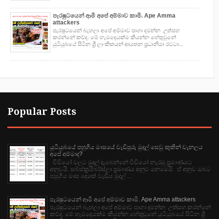
පැරෂුටයෙන් ආමි අපේ අම්මාව කාමි. Ape Amma
attackers
පැරෂුටයෙන් බැහලා අපේ අම්මාව පාගා දමන්න උත්සහ
කරන්නේ කව්ද. මේ හැමදෙයක්ම කියන්න හේතුවුනේ
යුටියුබයේ සිටින ශ්‍රී ලාංකිකයන් ආයතන ප්‍රධානියා රවටා...
Popular Posts
යුටියුබයේ පහුගිය මාසයේ වැඩිපුරු මුදල් සෙවු කුකින් චැනලය
අපේ අම්මාද?
වීඩියෝ වලට මුදල් දැබෙන්නේ වීඩියෝ නැරඹු ප්‍රමාණයට
අනුවයි. සබ්ස්ක්‍රයිබර්ස්ලා ප්‍රමාණය අනුව නෙමෙයි. ඒ අනුව ඔබට
පසුගිය මාස දෙකේ වැඩිය මුදල් ...
පැරෂුටයෙන් ආමි අපේ අම්මාව කාමි. Ape Amma attackers
පැරෂුටයෙන් බැහලා අපේ අම්මාව පාගා දමන්න උත්සහ කරන්නේ
කව්ද. මේ හැමදෙයක්ම කියන්න හේතුවුනේ යුටියුබයේ සිටින ශ්‍රී