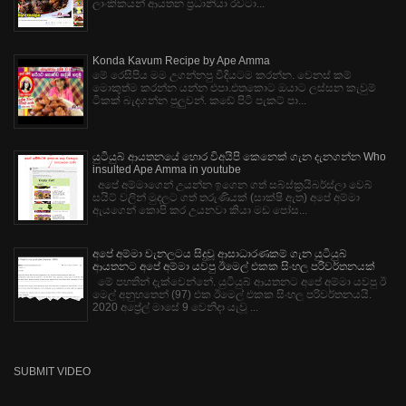
ලාංකිකයන් ආයතන ප්‍රධානියා රවටා...
Konda Kavum Recipe by Ape Amma
මේ රෙසිපිය මම උගන්නපු විදියටම කරන්න. වෙනස් කම්
මොකුත්ම කරන්න යන්න එපා.එතකොට ඔයාට ලස්සන කැවුම්
ටිකක් බැදගන්න පුලුවන්. කඩේ පිටි පැකට් පා...
යුටියුබ් ආයතනයේ හොර විඅයිපි කෙනෙක් ගැන දැනගන්න Who
insulted Ape Amma in youtube
අපේ අම්මාගෙන් උයන්න ඉගෙන ගත් සබ්ස්ක්‍රයිබර්ස්ලා වෙබ්
සයිට් වලින් මුදලට ගත් තරුණියක් (සාක්ෂි ඇත) අපේ අම්මා
ඇයගෙන් කොපි කර උයනවා කියා මඩ පෝස...
අපේ අම්මා චැනලටය සිදුවූ ආසාධාරණකම් ගැන යුටියුබ්
ආයතනට අපේ අම්මා යවපු ඊමෙල් එකක සිංහල පරිවර්තනයක්
මේ පහතින් දැක්වෙන්නේ. යුටියුබ් ආයතනට අපේ අම්මා යවපු ඊ
මෙල් අනුහතෙන් (97) එක ඊමෙල් එකක සිංහල පරිවර්තනයයි.
2020 අප්‍රේල් මාසේ 9 වෙනිදා යැවූ ...
SUBMIT VIDEO