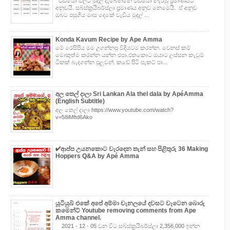
වීඩියෝ වලට මුදල් දැබෙන්නේ වීඩියෝ නැරඹු ප්‍රමාණයට
අනුවයි. සබ්ස්ක්‍රයිබර්ස්ලා ප්‍රමාණය අනුව නෙමෙයි. ඒ අනුව
ඔබට පසුගිය මාස දෙකේ වැඩිය මුදල් ...
Konda Kavum Recipe by Ape Amma
මේ රෙසිපිය මම උගන්නපු විදියටම කරන්න. වෙනස් කම්
මොකුත්ම කරන්න යන්න එපා.එතකොට ඔයාට ලස්සන කැවුම්
ටිකක් බැදගන්න පුලුවන්. කඩේ පිටි පැකට් පා...
අල තෙල් දාලා Sri Lankan Ala thel dala by ApéAmma
(English Subtitle)
අල තෙල් දාලා https://www.youtube.com/watch?
v=58iMftd6Ako
✔‍ආප්ප උයනකොට වැරදෙන තැන් සහ පිළිතුරු 36 Making
Hoppers Q&A by Apé Amma
යූටියුබ් එකේ අපේ අම්මා චැනලයේ දවසට වැටෙන බොරු
කමෙන්ට් Youtube removing comments from Ape
Amma channel.
2021 - 12 - 05 වන විට සබ්ස්ක්‍රයිබර්ස්ලා 2,356,000 ඉන්න