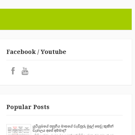
Facebook / Youtube
Popular Posts
යුටියුබයේ පහුගිය මාසයේ වැඩිපුරු මුදල් සෙවු කුකින්
චැනලය අපේ අම්මාද?