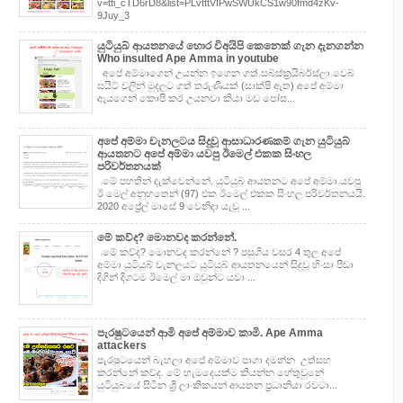
v=tti_cTD6rD8&list=PLvtttVIPwSWUkCS1w90fmd4zKv-
9Juy_3
යුටියුබ් ආයතනයේ හොර විඅයිපි කෙනෙක් ගැන දැනගන්න
Who insulted Ape Amma in youtube
අපේ අම්මාගෙන් උයන්න ඉගෙන ගත් සබ්ස්ක්‍රයිබර්ස්ලා වෙබ්
සයිට් වලින් මුදලට ගත් තරුණියක් (සාක්ෂි ඇත) අපේ අම්මා
ඇයගෙන් කොපි කර උයනවා කියා මඩ පෝස...
අපේ අම්මා චැනලටය සිදුවූ ආසාධාරණකම් ගැන යුටියුබ්
ආයතනට අපේ අම්මා යවපු ඊමෙල් එකක සිංහල
පරිවර්තනයක්
මේ පහතින් දැක්වෙන්නේ. යුටියුබ් ආයතනට අපේ අම්මා යවපු
ඊ මෙල් අනුහතෙන් (97) එක ඊමෙල් එකක සිංහල පරිවර්තනයයි.
2020 අප්‍රේල් මාසේ 9 වෙනිදා යැවූ ...
මේ කව්ද? මොනවද කරන්නේ.
මේ කව්ද? මොනවද කරන්නේ ? පසුගිය වසර 4 තුල අපේ
අම්මා යුටියුබ් චැනලයට යුටියුබ් ආයතනයෙන් සිදුවූ හිංසා පීඩා
දිගින් දිගටම ඊමෙල් මා ඔවුන්ට යවා ...
පැරෂුටයෙන් ආමි අපේ අම්මාව කාමි. Ape Amma
attackers
පැරෂුටයෙන් බැහලා අපේ අම්මාව පාගා දමන්න උත්සහ
කරන්නේ කව්ද. මේ හැමදෙයක්ම කියන්න හේතුවුනේ
යුටියුබයේ සිටින ශ්‍රී ලාංකිකයන් ආයතන ප්‍රධානියා රවටා...