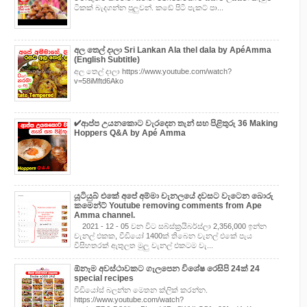
ටිකක් බැදගන්න පුලුවන්. කඩේ පිටි පැකට් පා...
අල තෙල් දාලා Sri Lankan Ala thel dala by ApéAmma
(English Subtitle)
අල තෙල් දාලා https://www.youtube.com/watch?
v=58iMftd6Ako
✔‍ආප්ප උයනකොට වැරදෙන තැන් සහ පිළිතුරු 36 Making
Hoppers Q&A by Apé Amma
යූටියුබ් එකේ අපේ අම්මා චැනලයේ දවසට වැටෙන බොරු
කමෙන්ට් Youtube removing comments from Ape
Amma channel.
2021 - 12 - 05 වන විට සබ්ස්ක්‍රයිබර්ස්ලා 2,356,000 ඉන්න
චැනල් එකක, වීඩියෝ 1400ක් තිබෙන චැනල් එකේ පැය
විසිහතරක් ඇතුලත මුලු චැනල් එකටම වැ...
ඕනෑම අවස්ථාවකට ගැලපෙන විශේෂ රෙසිපි 24ක් 24
special recipes
වීඩියෝස් බලන්න මෙතන ක්ලික් කරන්න.
https://www.youtube.com/watch?