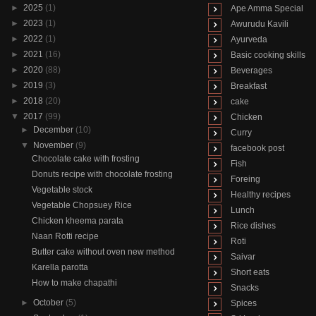
►
2025
(1)
Ape Amma Special
►
2023
(1)
Awurudu Kavili
►
2022
(1)
Ayurveda
►
2021
(16)
Basic cooking skills
►
2020
(88)
Beverages
►
2019
(3)
Breakfast
►
2018
(20)
cake
▼
2017
(99)
Chicken
►
December
(10)
Curry
▼
November
(9)
facebook post
Chocolate cake with frosting
Fish
Donuts recipe with chocolate frosting
Foreing
Vegetable stock
Healthy recipes
Vegetable Chopsuey Rice
Lunch
Chicken kheema parata
Rice dishes
Naan Rotti recipe
Roti
Butter cake without oven new method
Saivar
Karella parotta
Short eats
How to make chapathi
Snacks
►
October
(5)
Spices