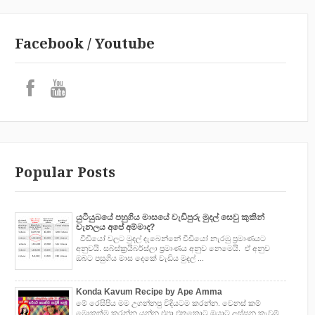
Facebook / Youtube
Popular Posts
යුටියුබයේ පහුගිය මාසයේ වැඩිපුරු මුදල් සෙවු කුකින්
චැනලය අපේ අම්මාද?
වීඩියෝ වලට මුදල් දැබෙන්නේ වීඩියෝ නැරඹු ප්‍රමාණයට
අනුවයි. සබ්ස්ක්‍රයිබර්ස්ලා ප්‍රමාණය අනුව නෙමෙයි. ඒ අනුව
ඔබට පසුගිය මාස දෙකේ වැඩිය මුදල් ...
Konda Kavum Recipe by Ape Amma
මේ රෙසිපිය මම උගන්නපු විදියටම කරන්න. වෙනස් කම්
මොකුත්ම කරන්න යන්න එපා.එතකොට ඔයාට ලස්සන කැවුම්