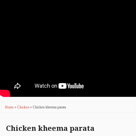
a
ti
o
n
Home
»
Chicken
» Chicken kheema parata
Chicken kheema parata