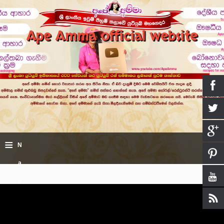
Ape Amma official website
≡
N
a
v
i
g