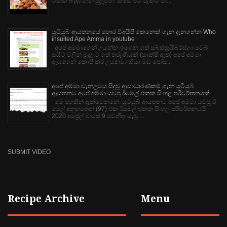
ටිකක් බැදගන්න පුලුවන්. කඩේ පිටි පැකට් පා...
යුටියුබ් ආයතනයේ හොර විඅයිපි කෙනෙක් ගැන දැනගන්න Who
insulted Ape Amma in youtube
අපේ අම්මාගෙන් උයන්න ඉගෙන ගත් සබ්ස්ක්‍රයිබර්ස්ලා වෙබ්
සයිට් වලින් මුදලට ගත් තරුණියක් (සාක්ෂි ඇත) අපේ අම්මා
ඇයගෙන් කොපි කර උයනවා කියා මඩ පෝස...
අපේ අම්මා චැනලටය සිදුවූ ආසාධාරණකම් ගැන යුටියුබ්
ආයතනට අපේ අම්මා යවපු ඊමෙල් එකක සිංහල පරිවර්තනයක්
මේ පහතින් දැක්වෙන්නේ. යුටියුබ් ආයතනට අපේ අම්මා යවපු ඊ
මෙල් අනුහතෙන් (97) එක ඊමෙල් එකක සිංහල පරිවර්තනයයි.
2020 අප්‍රේල් මාසේ 9 වෙනිදා යැවූ ...
SUBMIT VIDEO
Recipe Archive
Menu