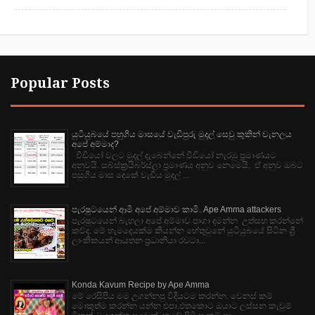
Popular Posts
යුටියුබයේ පහුගිය මාසයේ වැඩිපුරු මුදල් සෙවු කුකින් චැනලය
අපේ අම්මාද?
වීඩියෝ වලට මුදල් දැබෙන්නේ වීඩියෝ නැරඹු ප්‍රමාණයට
අනුවයි. සබ්ස්ක්‍රයිබර්ස්ලා ප්‍රමාණය අනුව නෙමෙයි. ඒ අනුව ඔබට
පසුගිය මාස දෙකේ වැඩිය මුදල් ...
පැරෂුටයෙන් ආමි අපේ අම්මාව කාමි. Ape Amma attackers
පැරෂුටයෙන් බැහලා අපේ අම්මාව පාගා දමන්න උත්සහ කරන්නේ
කව්ද. මේ හැමදෙයක්ම කියන්න හේතුවුනේ යුටියුබයේ සිටින ශ්‍රී
ලාංකිකයන් ආයතන ප්‍රධානියා රවටා...
Konda Kavum Recipe by Ape Amma
මේ රෙසිපිය මම උගන්නපු විදියටම කරන්න. වෙනස් කම්
මොකුත්ම කරන්න යන්න එපා.එතකොට ඔයාට ලස්සන කැවුම්