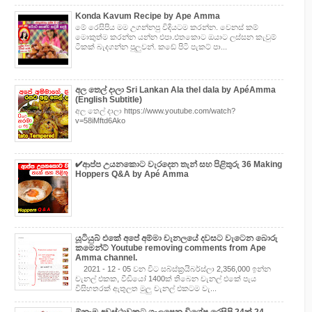
Konda Kavum Recipe by Ape Amma
මේ රෙසිපිය මම උගන්නපු විදියටම කරන්න. වෙනස් කම්
මොකුත්ම කරන්න යන්න එපා.එතකොට ඔයාට ලස්සන කැවුම්
ටිකක් බැදගන්න පුලුවන්. කඩේ පිටි පැකට් පා...
අල තෙල් දාලා Sri Lankan Ala thel dala by ApéAmma
(English Subtitle)
අල තෙල් දාලා https://www.youtube.com/watch?
v=58iMftd6Ako
✔‍ආප්ප උයනකොට වැරදෙන තැන් සහ පිළිතුරු 36 Making
Hoppers Q&A by Apé Amma
යූටියුබ් එකේ අපේ අම්මා චැනලයේ දවසට වැටෙන බොරු
කමෙන්ට් Youtube removing comments from Ape
Amma channel.
2021 - 12 - 05 වන විට සබ්ස්ක්‍රයිබර්ස්ලා 2,356,000 ඉන්න
චැනල් එකක, වීඩියෝ 1400ක් තිබෙන චැනල් එකේ පැය
විසිහතරක් ඇතුලත මුලු චැනල් එකටම වැ...