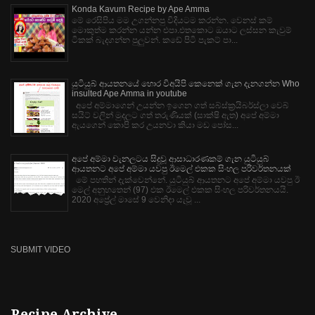
Konda Kavum Recipe by Ape Amma
මේ රෙසිපිය මම උගන්නපු විදියටම කරන්න. වෙනස් කම්
මොකුත්ම කරන්න යන්න එපා.එතකොට ඔයාට ලස්සන කැවුම්
ටිකක් බැදගන්න පුලුවන්. කඩේ පිටි පැකට් පා...
යුටියුබ් ආයතනයේ හොර විඅයිපි කෙනෙක් ගැන දැනගන්න Who
insulted Ape Amma in youtube
අපේ අම්මාගෙන් උයන්න ඉගෙන ගත් සබ්ස්ක්‍රයිබර්ස්ලා වෙබ්
සයිට් වලින් මුදලට ගත් තරුණියක් (සාක්ෂි ඇත) අපේ අම්මා
ඇයගෙන් කොපි කර උයනවා කියා මඩ පෝස...
අපේ අම්මා චැනලටය සිදුවූ ආසාධාරණකම් ගැන යුටියුබ්
ආයතනට අපේ අම්මා යවපු ඊමෙල් එකක සිංහල පරිවර්තනයක්
මේ පහතින් දැක්වෙන්නේ. යුටියුබ් ආයතනට අපේ අම්මා යවපු ඊ
මෙල් අනුහතෙන් (97) එක ඊමෙල් එකක සිංහල පරිවර්තනයයි.
2020 අප්‍රේල් මාසේ 9 වෙනිදා යැවූ ...
SUBMIT VIDEO
Recipe Archive