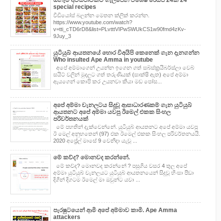
ඕනෑම අවස්ථාවකට ගැලපෙන විශේෂ රෙසිපි 24ක් 24
special recipes
වීඩියෝස් බලන්න මෙතන ක්ලික් කරන්න.
https://www.youtube.com/watch?
v=tti_cTD6rD8&list=PLvtttVIPwSWUkCS1w90fmd4zKv-
9Juy_3
යුටියුබ් ආයතනයේ හොර විඅයිපි කෙනෙක් ගැන දැනගන්න
Who insulted Ape Amma in youtube
අපේ අම්මාගෙන් උයන්න ඉගෙන ගත් සබ්ස්ක්‍රයිබර්ස්ලා වෙබ්
සයිට් වලින් මුදලට ගත් තරුණියක් (සාක්ෂි ඇත) අපේ අම්මා
ඇයගෙන් කොපි කර උයනවා කියා මඩ පෝස...
අපේ අම්මා චැනලටය සිදුවූ ආසාධාරණකම් ගැන යුටියුබ්
ආයතනට අපේ අම්මා යවපු ඊමෙල් එකක සිංහල
පරිවර්තනයක්
මේ පහතින් දැක්වෙන්නේ. යුටියුබ් ආයතනට අපේ අම්මා යවපු
ඊ මෙල් අනුහතෙන් (97) එක ඊමෙල් එකක සිංහල පරිවර්තනයයි.
2020 අප්‍රේල් මාසේ 9 වෙනිදා යැවූ ...
මේ කව්ද? මොනවද කරන්නේ.
මේ කව්ද? මොනවද කරන්නේ ? පසුගිය වසර 4 තුල අපේ
අම්මා යුටියුබ් චැනලයට යුටියුබ් ආයතනයෙන් සිදුවූ හිංසා පීඩා
දිගින් දිගටම ඊමෙල් මා ඔවුන්ට යවා ...
පැරෂුටයෙන් ආමි අපේ අම්මාව කාමි. Ape Amma
attackers