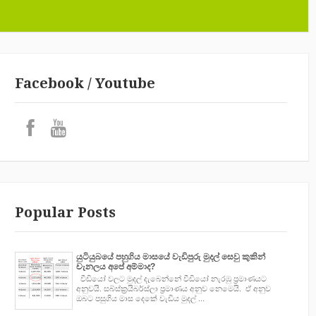
Facebook / Youtube
Popular Posts
යුටියුබයේ පහුගිය මාසයේ වැඩිපුරු මුදල් සෙවු කුකින්
චැනලය අපේ අම්මාද?
වීඩියෝ වලට මුදල් දැබෙන්නේ වීඩියෝ නැරඹු ප්‍රමාණයට
අනුවයි. සබ්ස්ක්‍රයිබර්ස්ලා ප්‍රමාණය අනුව නෙමෙයි. ඒ අනුව
ඔබට පසුගිය මාස දෙකේ වැඩිය මුදල් ...