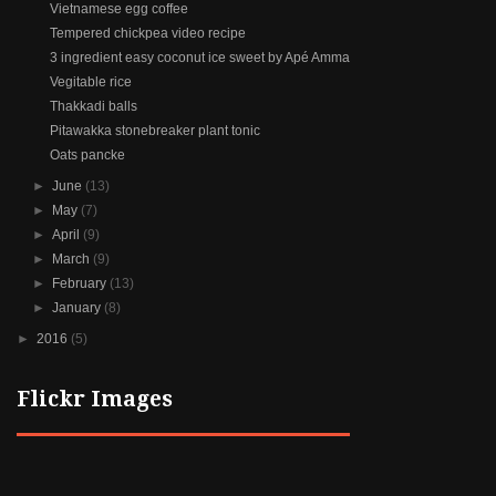
Vietnamese egg coffee
Tempered chickpea video recipe
3 ingredient easy coconut ice sweet by Apé Amma
Vegitable rice
Thakkadi balls
Pitawakka stonebreaker plant tonic
Oats pancke
►
June
(13)
►
May
(7)
►
April
(9)
►
March
(9)
►
February
(13)
►
January
(8)
►
2016
(5)
Flickr Images