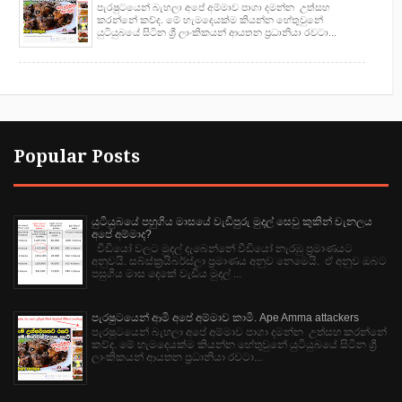
පැරෂුටයෙන් බැහලා අපේ අම්මාව පාගා දමන්න උත්සහ
කරන්නේ කව්ද. මේ හැමදෙයක්ම කියන්න හේතුවුනේ
යුටියුබයේ සිටින ශ්‍රී ලාංකිකයන් ආයතන ප්‍රධානියා රවටා...
Popular Posts
යුටියුබයේ පහුගිය මාසයේ වැඩිපුරු මුදල් සෙවු කුකින් චැනලය
අපේ අම්මාද?
වීඩියෝ වලට මුදල් දැබෙන්නේ වීඩියෝ නැරඹු ප්‍රමාණයට
අනුවයි. සබ්ස්ක්‍රයිබර්ස්ලා ප්‍රමාණය අනුව නෙමෙයි. ඒ අනුව ඔබට
පසුගිය මාස දෙකේ වැඩිය මුදල් ...
පැරෂුටයෙන් ආමි අපේ අම්මාව කාමි. Ape Amma attackers
පැරෂුටයෙන් බැහලා අපේ අම්මාව පාගා දමන්න උත්සහ කරන්නේ
කව්ද. මේ හැමදෙයක්ම කියන්න හේතුවුනේ යුටියුබයේ සිටින ශ්‍රී
ලාංකිකයන් ආයතන ප්‍රධානියා රවටා...