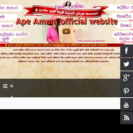
Ape Amma official website
≡
N
a
v
i
g